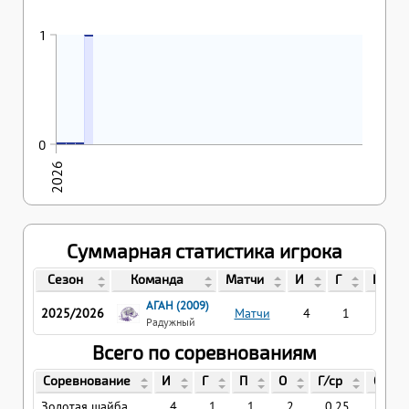
1
1
26.01.2026
27.01.2026
28.01.2026
0
0
0
0
2026
Суммарная статистика игрока
Сезон
Команда
Матчи
И
Г
П
АГАН (2009)
2025/2026
Матчи
4
1
1
Радужный
Всего по соревнованиям
Соревнование
И
Г
П
О
Г/ср
О/ср
Золотая шайба
4
1
1
2
0.25
0.5