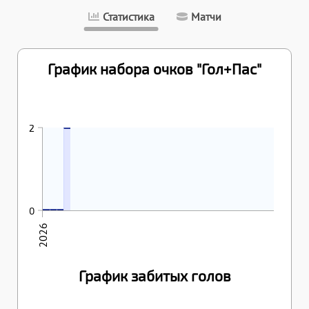
Статистика
Матчи
График набора очков "Гол+Пас"
31.01.2026
2
2
26.01.2026
27.01.2026
28.01.2026
0
0
0
0
2026
График забитых голов
31.01.2026