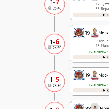
1
-
7
17. Сул
25:40
88. Вер
К
19
Моск
1
-
6
9. Кузн
18. Мин
24:30
(-1) В МЕНЬШ
К
19
Моск
1
-
5
(-1) В МЕНЬШ
23:30
К
88
Вера