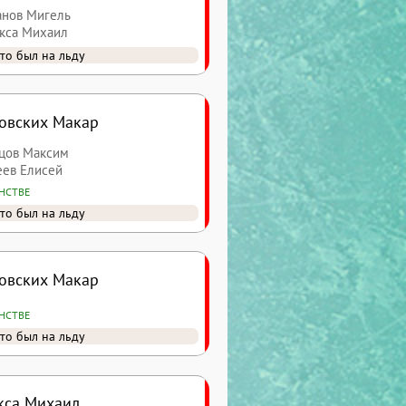
танов Мигель
акса Михаил
то был на льду
овских Макар
ецов Максим
еев Елисей
ИНСТВЕ
то был на льду
овских Макар
ИНСТВЕ
то был на льду
кса Михаил