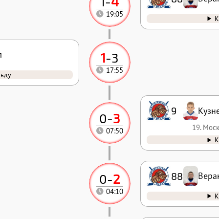
1
-
4
19:05
К
л
1
-
3
17:55
льду
9
Кузн
0
-
3
19. Мос
07:50
К
88
Вера
0
-
2
04:10
К