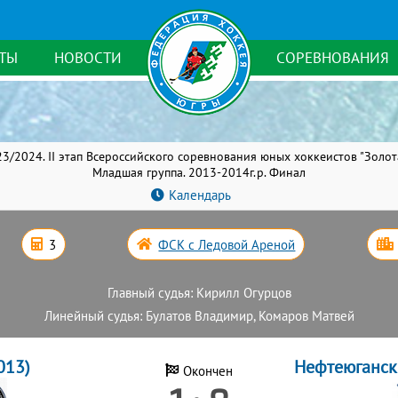
ТЫ
НОВОСТИ
СОРЕВНОВАНИЯ
3/2024. II этап Всероссийского соревнования юных хоккеистов "Золо
Младшая группа. 2013-2014г.р. Финал
Календарь
3
ФСК с Ледовой Ареной
Главный судья: Кирилл Огурцов
Линейный судья: Булатов Владимир, Комаров Матвей
013)
Нефтеюганск
Окончен