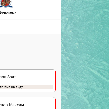
фтеюганск
зов Азат
то был на льду
ецов Максим