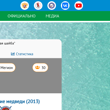
ОФИЦИАЛЬНО
МЕДИА
тая шайба"
Статистика
Мегион
30
ие медведи (2013)