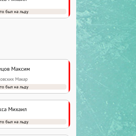
то был на льду
ецов Максим
ковских Макар
то был на льду
кса Михаил
то был на льду