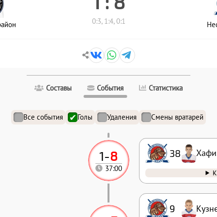
1 : 8
0:3, 1:4, 0:1
район
Не
Составы
События
Статистика
Все события
Голы
Удаления
Смены вратарей
38
Хафи
1
-
8
37:00
К
9
Кузн