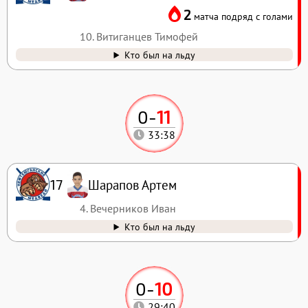
2
матча подряд с голами
10. Витиганцев Тимофей
Кто был на льду
0
-
11
33:38
Шарапов Артем
17
4. Вечерников Иван
Кто был на льду
0
-
10
29:40