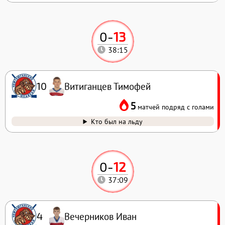
0
-
13
38:15
Витиганцев Тимофей
10
5
матчей подряд с голами
Кто был на льду
0
-
12
37:09
Вечерников Иван
4