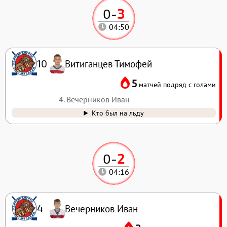
0
-
3
04:50
Витиганцев Тимофей
10
5
матчей подряд с голами
4. Вечерников Иван
Кто был на льду
0
-
2
04:16
Вечерников Иван
4