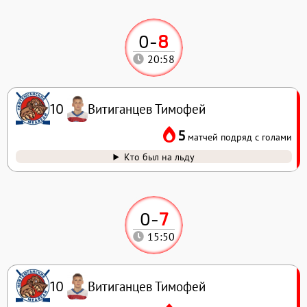
0
-
8
20:58
Витиганцев Тимофей
10
5
матчей подряд с голами
Кто был на льду
0
-
7
15:50
Витиганцев Тимофей
10