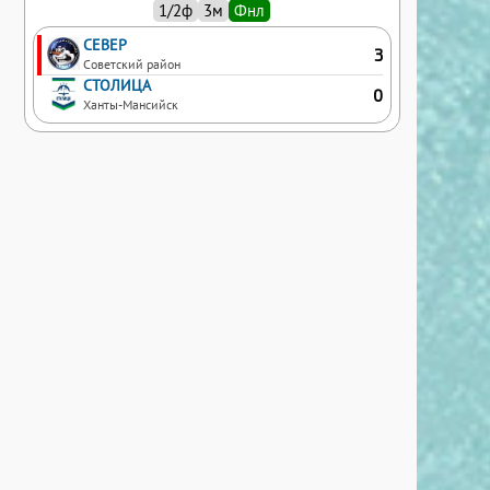
1/2ф
3м
Фнл
СЕВЕР
3
Советский район
СТОЛИЦА
0
Ханты-Мансийск