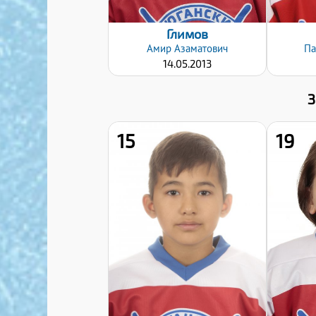
Глимов
Амир
Азаматович
Па
14.05.2013
15
19
Хват клюшки:
Левый
Дата заявки:
08.01.2025