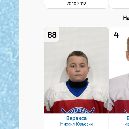
20.10.2012
Н
88
4
Хват клюшки:
Левый
Дата заявки:
08.01.2025
Веракса
Михаил
Юрьевич
И