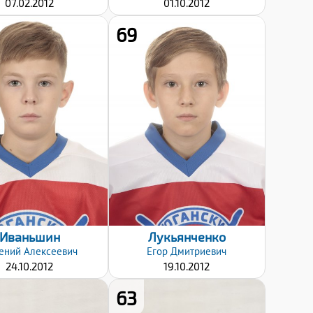
07.02.2012
01.10.2012
69
Хват клюшки:
Хват клюшки:
Левый
Левый
Дата заявки:
Дата заявки:
08.01.2025
08.01.2025
Иваньшин
Лукьянченко
ений
Алексеевич
Егор
Дмитриевич
24.10.2012
19.10.2012
63