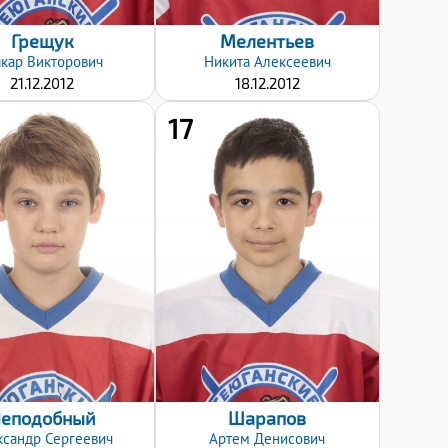
Грещук
Мелентьев
кар
Викторович
Никита
Алексеевич
21.12.2012
18.12.2012
17
Хват клюшки:
Хват клюшки:
Левый
Правый
Дата заявки:
Дата заявки:
08.01.2025
08.01.2025
еподобный
Шарапов
ксандр
Сергеевич
Артем
Денисович