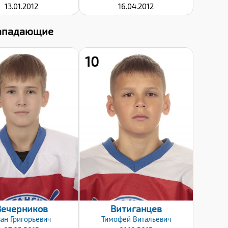
13.01.2012
16.04.2012
ападающие
10
Хват клюшки:
Хват клюшки:
Левый
Левый
Дата заявки:
Дата заявки:
08.01.2025
08.01.2025
Вечерников
Витиганцев
ван
Григорьевич
Тимофей
Витальевич