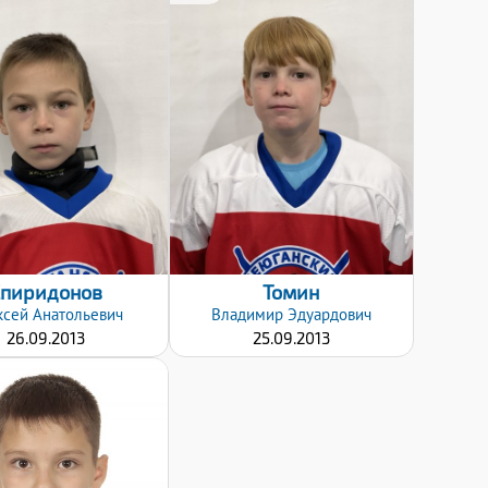
Хват клюшки:
Хват клюшки:
Правый
Левый
Дата заявки:
Дата заявки:
08.01.2025
08.01.2025
Спиридонов
Томин
ксей
Анатольевич
Владимир
Эдуардович
26.09.2013
25.09.2013