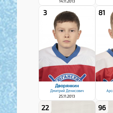
14.11.2013
3
81
Дата заявки:
08.01.2025
Дворянкин
Дмитрий
Денисович
Арс
25.11.2013
22
96