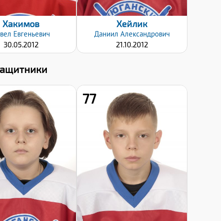
Хакимов
Хейлик
вел
Евгеньевич
Даниил
Александрович
30.05.2012
21.10.2012
Защитники
77
Хват клюшки:
Хват клюшки:
Левый
Левый
Дата заявки:
Дата заявки:
08.01.2025
08.01.2025