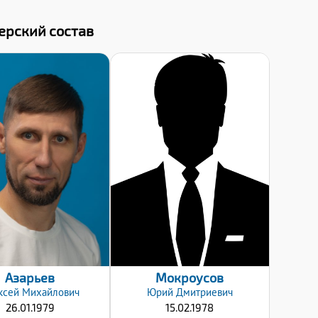
ерский состав
Образование:
Высшее
Категория:
Дата заявки:
Высшая
20.01.2025
Дата заявки:
08.01.2025
Азарьев
Мокроусов
ксей
Михайлович
Юрий
Дмитриевич
26.01.1979
15.02.1978