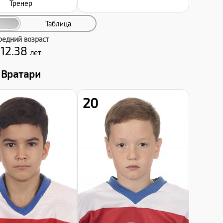
Тренер
Таблица
редний возраст
12.38
лет
Вратари
20
Хват клюшки:
Левый
Дата заявки:
08.01.2025
Дата заявки:
08.01.2025