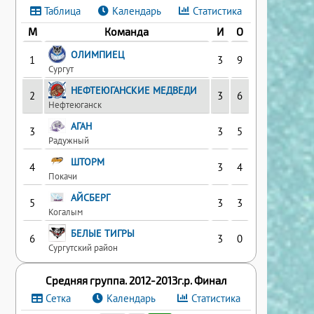
Таблица
Календарь
Статистика
М
Команда
И
О
ОЛИМПИЕЦ
1
3
9
Сургут
НЕФТЕЮГАНСКИЕ МЕДВЕДИ
2
3
6
Нефтеюганск
АГАН
3
3
5
Радужный
ШТОРМ
4
3
4
Покачи
АЙСБЕРГ
5
3
3
Когалым
БЕЛЫЕ ТИГРЫ
6
3
0
Сургутский район
Средняя группа. 2012-2013г.р. Финал
Сетка
Календарь
Статистика