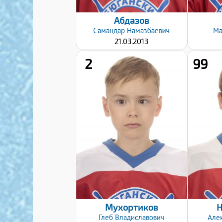
Абдазов
Самандар
Намазбаевич
Ма
21.03.2013
2
99
Хват клюшки:
Левый
Дата заявки:
08.01.2025
Мухортиков
Н
Глеб
Владиславович
Але