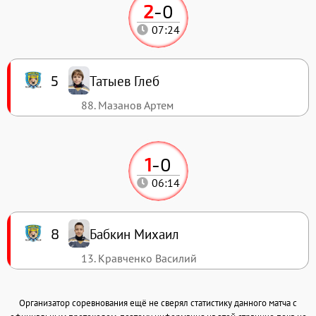
2
-
0
07:24
Татыев Глеб
5
88. Мазанов Артем
1
-
0
06:14
Бабкин Михаил
8
13. Кравченко Василий
Организатор соревнования ещё не сверял статистику данного матча с