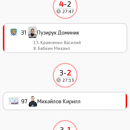
4
-
2
27:47
Пузирук Доминик
31
13. Кравченко Василий
8. Бабкин Михаил
3
-
2
27:13
Михайлов Кирилл
97
3
-
1