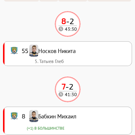
8
-
2
43:30
Носков Никита
55
5. Татыев Глеб
7
-
2
41:30
Бабкин Михаил
8
(+1) В БОЛЬШИНСТВЕ