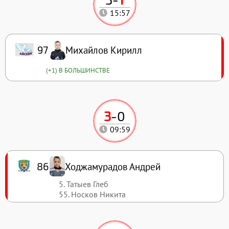
15:57
Михайлов Кирилл
97
(+1) В БОЛЬШИНСТВЕ
3
-
0
09:59
Ходжамурадов Андрей
86
5. Татыев Глеб
55. Носков Никита