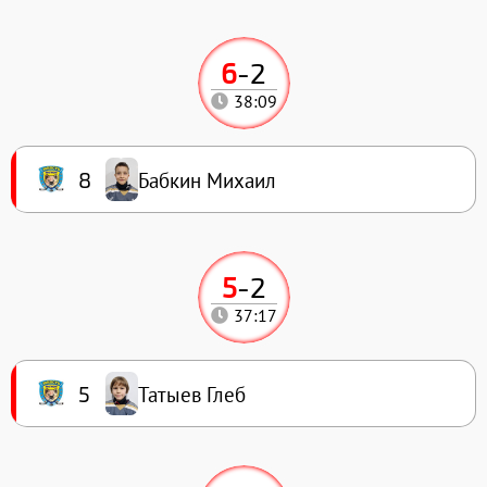
6
-
2
38:09
Бабкин Михаил
8
5
-
2
37:17
Татыев Глеб
5