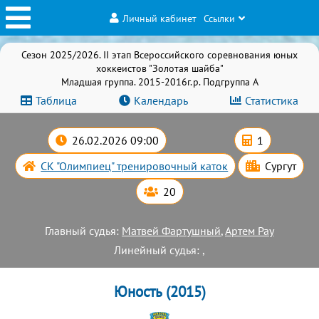
Личный кабинет
Ссылки
Сезон 2025/2026. II этап Всероссийского соревнования юных
хоккеистов "Золотая шайба"
Младшая группа. 2015-2016г.р. Подгруппа А
Таблица
Календарь
Статистика
26.02.2026 09:00
1
СК "Олимпиец" тренировочный каток
Сургут
20
Главный судья:
Матвей Фартушный
,
Артем Рау
Линейный судья: ,
Юность (2015)