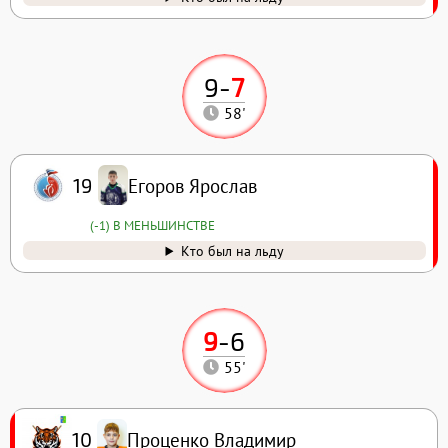
9
-
7
58'
Егоров Ярослав
19
(-1) В МЕНЬШИНСТВЕ
Кто был на льду
9
-
6
55'
Проценко Владимир
10