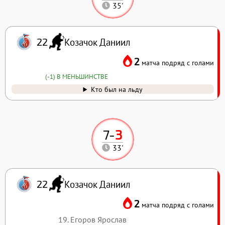
35'
Козачок Даниил
22
2
матча подряд с голами
(-1) В МЕНЬШИНСТВЕ
Кто был на льду
7
-
3
33'
Козачок Даниил
22
2
матча подряд с голами
19. Егоров Ярослав