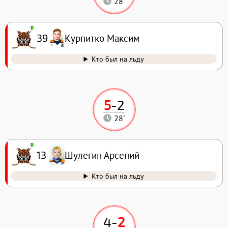
28'
Курпитко Максим
39
Кто был на льду
5
-
2
28'
Шулегин Арсений
13
Кто был на льду
4
-
2