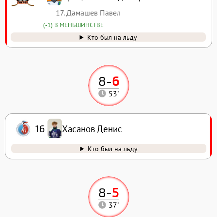
17. Дамашев Павел
(-1) В МЕНЬШИНСТВЕ
Кто был на льду
8
-
6
53'
Хасанов Денис
16
Кто был на льду
8
-
5
37'