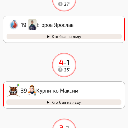
27'
Егоров Ярослав
19
Кто был на льду
4
-
1
25'
Курпитко Максим
39
Кто был на льду
3
-
1