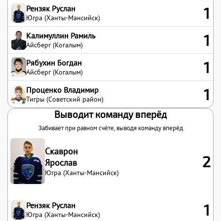
Рензяк Руслан
1
Югра (Ханты-Мансийск)
Калимуллин Рамиль
1
Айсберг (Когалым)
Рябухин Богдан
1
Айсберг (Когалым)
Проценко Владимир
1
Тигры (Советский район)
Выводит команду вперёд
Забивает при равном счёте, выводя команду вперёд
Скаврон
2
Ярослав
Югра (Ханты-Мансийск)
Рензяк Руслан
1
Югра (Ханты-Мансийск)