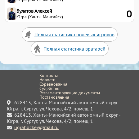
Булатов Алексей
0
Югра (Ханты-Мансийск)
Полная статистика полевых игроков
Полная статистика вратарей
Контакты
Новости
Соревнования
Судейство
Регламентирующие документы
Постановления
628413, Ханты-Мансийский автономный округ -
Югра, г. Сургут, ул. Чехова, 4/2, помещ. 1
628413, Ханты-Мансийский автономный округ -
Югра, г. Сургут, ул. Чехова, 4/2, помещ. 1
ugrahockey@mail.ru