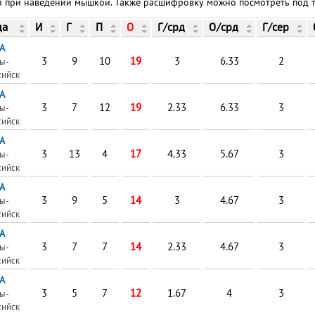
при наведении мышкой. Также расшифровку можно посмотреть под та
да
И
Г
П
О
Г/срд
О/срд
Г/сер
А
3
9
10
19
3
6.33
2
ы-
сийск
А
3
7
12
19
2.33
6.33
3
ы-
сийск
А
3
13
4
17
4.33
5.67
3
ы-
сийск
А
3
9
5
14
3
4.67
3
ы-
сийск
А
3
7
7
14
2.33
4.67
3
ы-
сийск
А
3
5
7
12
1.67
4
3
ы-
сийск