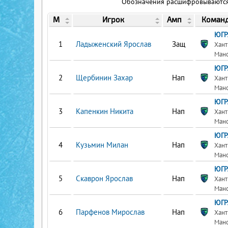
Обозначения расшифровываются 
М
Игрок
Амп
Коман
ЮГР
Ладыженский Ярослав
Защ
Хант
Ман
ЮГР
Щербинин Захар
Нап
Хант
Ман
ЮГР
Капенкин Никита
Нап
Хант
Ман
ЮГР
Кузьмин Милан
Нап
Хант
Ман
ЮГР
Скаврон Ярослав
Нап
Хант
Ман
ЮГР
Парфенов Мирослав
Нап
Хант
Ман