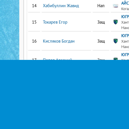
АЙС
Хабибуллин Жавид
Нап
Ког
ЮГР
Токарев Егор
Защ
Хант
Ман
ЮГР
Кисляков Богдан
Защ
Хант
Ман
ЮГР
Попов Арсений
Защ
Хант
Ман
ЮГР
Никулин Семен
Защ
Хант
Ман
ЮГР
Петров Данил
Нап
Хант
Ман
АЙС
Мынин Савелий
Нап
Ког
АЙС
Кащенко Ярослав
Нап