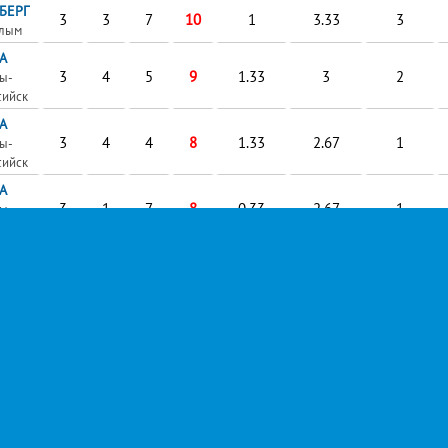
БЕРГ
3
3
7
10
1
3.33
3
алым
А
3
4
5
9
1.33
3
2
ы-
сийск
А
3
4
4
8
1.33
2.67
1
ы-
сийск
А
3
1
7
8
0.33
2.67
1
ы-
сийск
А
3
3
4
7
1
2.33
3
ы-
сийск
А
3
2
5
7
0.67
2.33
1
ы-
сийск
БЕРГ
3
4
2
6
1.33
2
1
алым
Глоссарий
БЕРГ
3
3
3
6
1
2
1