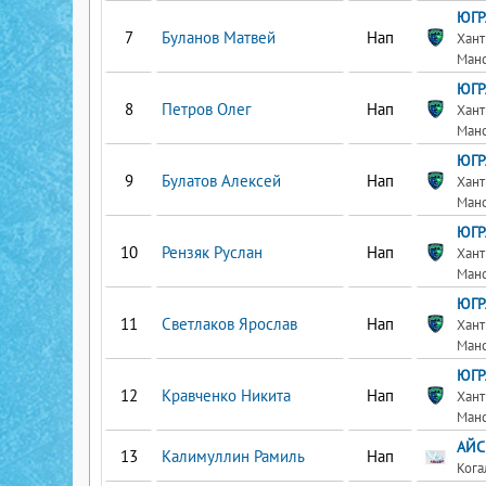
ЮГР
Буланов Матвей
Нап
Хант
Ман
ЮГР
Петров Олег
Нап
Хант
Ман
ЮГР
Булатов Алексей
Нап
Хант
Ман
ЮГР
Рензяк Руслан
Нап
Хант
Ман
ЮГР
Светлаков Ярослав
Нап
Хант
Ман
ЮГР
Кравченко Никита
Нап
Хант
Ман
АЙС
Калимуллин Рамиль
Нап
Ког