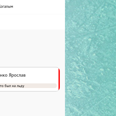
Когалым
нко Ярослав
то был на льду