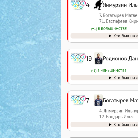
4
Янмурзин Иль
7. Богатырев Матве
71. Евстифеев Кир
(+1) В БОЛЬШИНСТВЕ
Кто был на 
19
Родионов Да
(-1) В МЕНЬШИНСТВЕ
Кто был на 
7
Богатырев Ма
4. Янмурзин Ильну
12. Бондарь Илья
Кто был на 