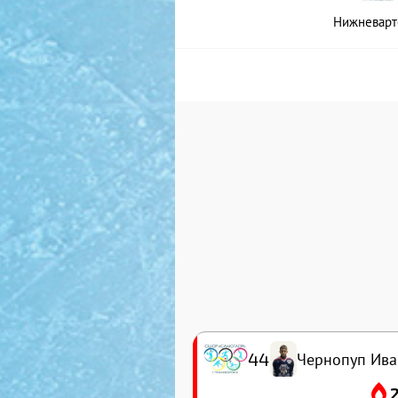
Нижневарт
44
Чернопуп Ива