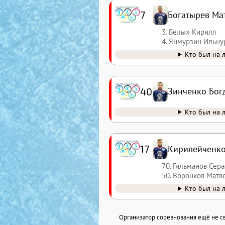
7
Богатырев Ма
3. Белых Кирилл
4. Янмурзин Ильну
Кто был на 
40
Зинченко Бог
Кто был на 
17
Кирилейченко
70. Гильманов Сер
50. Воронков Матв
Кто был на 
Организатор соревнования ещё не св