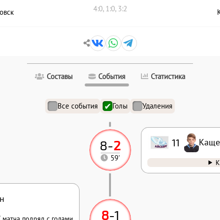
4:0, 1:0, 3:2
овск
Составы
События
Статистика
Все события
Голы
Удаления
11
Каще
8
-
2
59'
К
н
8
-
1
2
матча подряд с голами