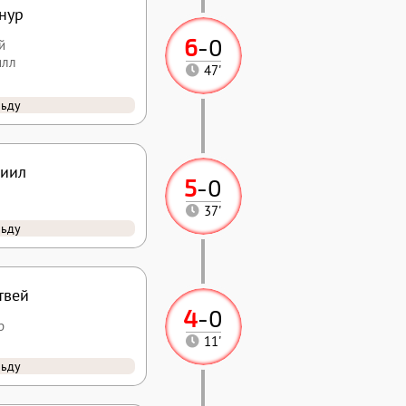
нур
6
-
0
й
илл
47'
льду
ниил
5
-
0
37'
льду
твей
4
-
0
р
11'
льду