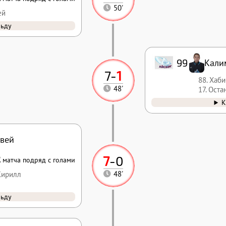
50'
ей
льду
99
Кали
7
-
1
88. Хаб
48'
17. Ост
К
вей
7
-
0
2
матча подряд с голами
Кирилл
48'
льду