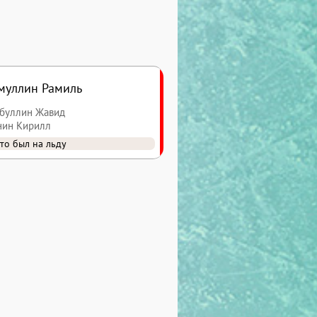
муллин Рамиль
ибуллин Жавид
анин Кирилл
то был на льду