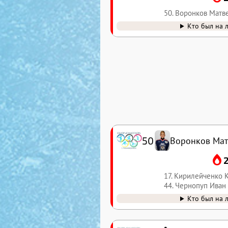
50. Воронков Матв
Кто был на 
50
Воронков Мат
17. Кирилейченко 
44. Чернопуп Иван
Кто был на 