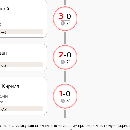
твей
3
-
0
8'
р
льду
дан
2
-
0
7'
льду
 Кирилл
1
-
0
афим
6'
ей
льду
ерял статистику данного матча с официальным протоколом, поэтому информаци