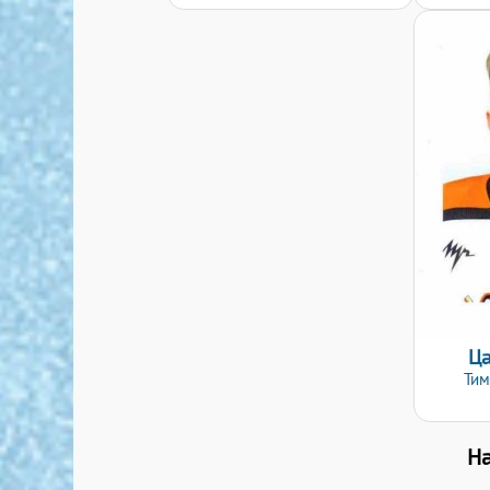
Ц
Ти
Н