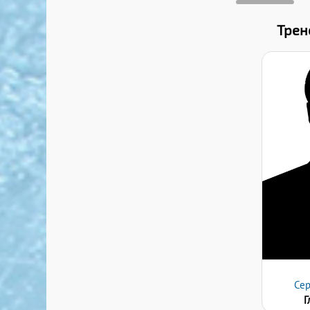
Трен
Сер
Г