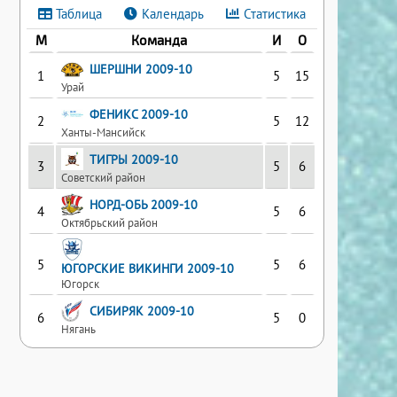
Таблица
Календарь
Статистика
М
Команда
И
О
ШЕРШНИ 2009-10
1
5
15
Урай
ФЕНИКС 2009-10
2
5
12
Ханты-Мансийск
ТИГРЫ 2009-10
3
5
6
Советский район
НОРД-ОБЬ 2009-10
4
5
6
Октябрьский район
5
5
6
ЮГОРСКИЕ ВИКИНГИ 2009-10
Югорск
СИБИРЯК 2009-10
6
5
0
Нягань