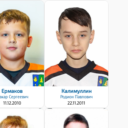
Дата заявки:
Дата заявки:
24.01.2022
24.01.2022
Ермаков
Калимуллин
акар
Сергеевич
Родион
Павлович
11.12.2010
22.11.2011