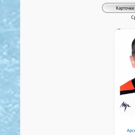
Карточки
С
Арс