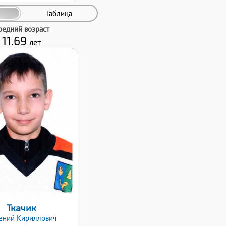
Таблица
редний возраст
11.69
лет
Дата заявки:
24.01.2022
Ткачик
ений
Кириллович