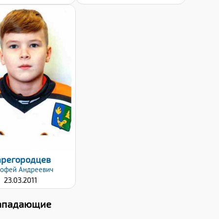
Дата заявки:
24.01.2022
арегородцев
мофей
Андреевич
23.03.2011
ападающие