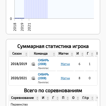
15.11.2018
16.11.2018
17.11.2018
12.02.2019
0
0
0
0
0
2018
2019
2021
Суммарная статистика игрока
Сезон
Команда
Матчи
И
Г
П
СИБИРЬ
2018/2019
Матчи
6
1
0
(2008)
Лангепас
СИБИРЬ
2020/2021
Матчи
8
0
0
(2008)
Лангепас
Всего по соревнованиям
Соревнование
И
Г
П
О
Г/ср
О/ср
Первенство