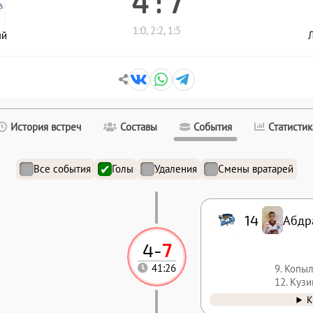
4 : 7
1:0, 2:2, 1:5
ый
Л
История встреч
Составы
События
Статистик
Все события
Голы
Удаления
Смены вратарей
14
Абдр
4
-
7
9. Копы
41:26
12. Куз
К