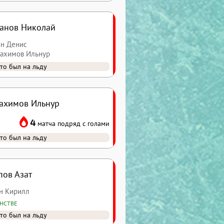
анов Николай
ин Денис
рахимов Ильнур
то был на льду
ахимов Ильнур
4
матча подряд с голами
то был на льду
пов Азат
ин Кирилл
ИНСТВЕ
то был на льду