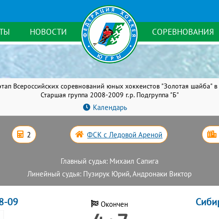
ТЫ
НОВОСТИ
СОРЕВНОВАНИЯ
 этап Всероссийских соревнований юных хоккеистов "Золотая шайба" в 
Старшая группа 2008-2009 г.р. Подгруппа "Б"
Календарь
2
ФСК с Ледовой Ареной
Главный судья: Михаил Сапига
Линейный судья: Пузирук Юрий, Андронаки Виктор
8-09
Сиби
Окончен