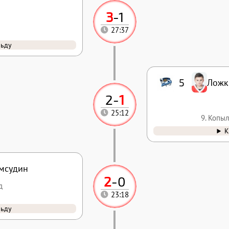
3
-
1
27:37
льду
5
Ложк
2
-
1
25:12
9. Копы
К
мсудин
2
-
0
д
23:18
льду