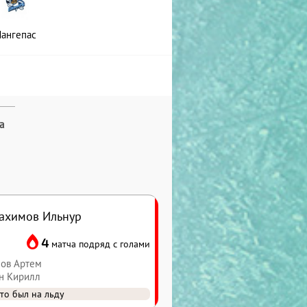
ангепас
а
ахимов Ильнур
4
матча подряд с голами
лов Артем
ин Кирилл
то был на льду