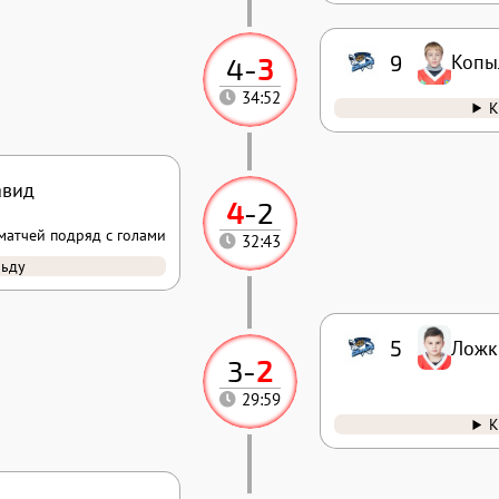
9
Копы
4
-
3
34:52
К
авид
4
-
2
матчей подряд с голами
32:43
льду
5
Ложк
3
-
2
29:59
К