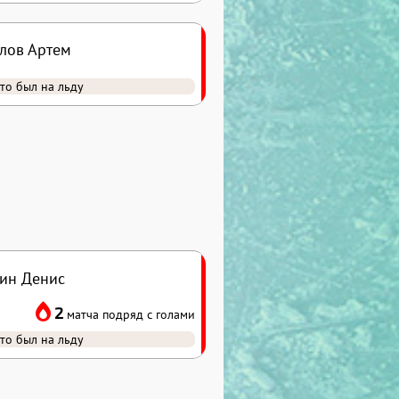
лов Артем
то был на льду
ин Денис
2
матча подряд с голами
то был на льду