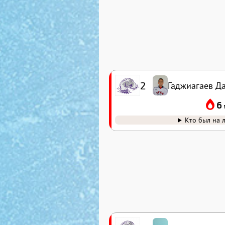
2
Гаджиагаев Д
6
Кто был на 