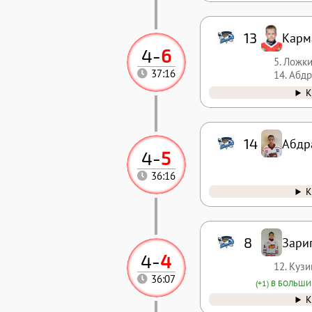
13
Карм
4
-
6
5. Ложк
37:16
14. Абд
К
14
Абдр
4
-
5
36:16
К
8
Зари
4
-
4
12. Куз
36:07
(+1) В БОЛЬШ
К