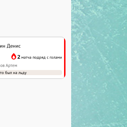
ин Денис
2
матча подряд с голами
лов Артем
то был на льду