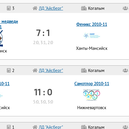
3
ЛД "Айсберг"
Когалым
 медведи
Феникс 2010-11
1
7 : 1
2:0, 3:1, 2:0
Ханты-Мансийск
нск
2
ЛД "Айсберг"
Когалым
10-11
Самотлор 2010-11
11 : 0
5:0, 3:0, 3:0
сийск
Нижневартовск
1
ЛД "Айсберг"
Когалым