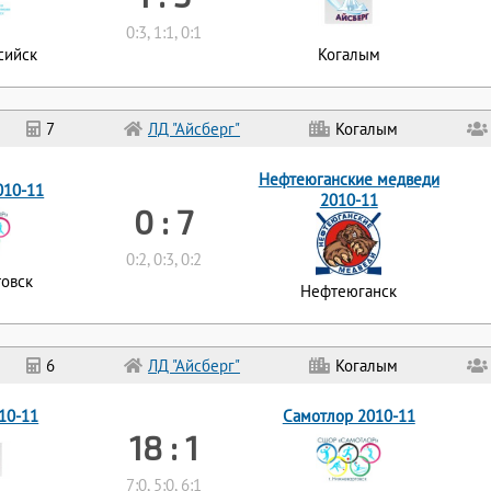
0:3, 1:1, 0:1
сийск
Когалым
7
ЛД "Айсберг"
Когалым
Нефтеюганские медведи
010-11
2010-11
0 : 7
0:2, 0:3, 0:2
овск
Нефтеюганск
6
ЛД "Айсберг"
Когалым
10-11
Самотлор 2010-11
18 : 1
7:0, 5:0, 6:1