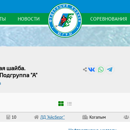
ТЫ
НОВОСТИ
СОРЕВНОВАНИЯ
ая шайба.
 Подгруппа "А"
а
10
ЛД "Айсберг"
Когалым