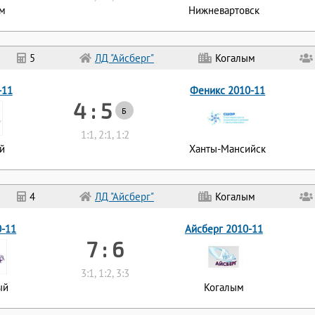
ым
Нижневартовск
5
ЛД "Айсберг"
Когалым
-11
Феникс 2010-11
4 : 5
Б
1:1, 2:1, 1:2
й
Ханты-Мансийск
4
ЛД "Айсберг"
Когалым
0-11
Айсберг 2010-11
7 : 6
3:1, 1:2, 3:3
ый
Когалым