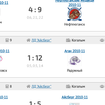
Нефтеюганские медведи
10-11
2010-11
4 : 9
0:6, 2:1, 2:2
ым
Нефтеюганск
9
ЛД "Айсберг"
Когалым
010-11
Аган 2010-11
1 : 12
0:5, 0:3, 1:4
овск
Радужный
8
ЛД "Айсберг"
Когалым
10-11
Айсберг 2010-11
1 : 5