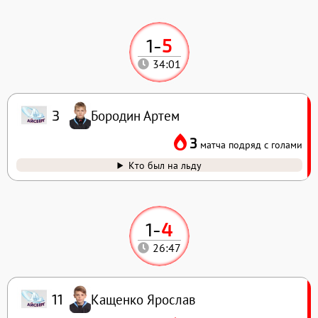
1
-
5
34:01
Бородин Артем
3
3
матча подряд с голами
Кто был на льду
1
-
4
26:47
Кащенко Ярослав
11