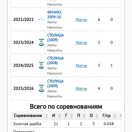
Мансийск
ФЕНИКС
2009-10
2021/2022
Матчи
6
0
1
Ханты-
Мансийск
СТОЛИЦА
(2009)
2023/2024
Матчи
3
0
0
Ханты-
Мансийск
СТОЛИЦА
(2008)
2024/2025
Матчи
3
1
0
Ханты-
Мансийск
СТОЛИЦА
(2009)
2025/2026
Матчи
4
0
0
Ханты-
Мансийск
Всего по соревнованиям
Соревнование
И
Г
П
О
Г/ср
О/ср
Золотая шайба
21
1
2
3
0.048
0.14
Первенство