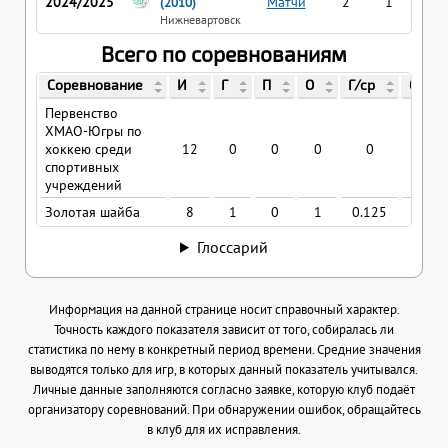
2024/2025
Матчи
2
1
0
(2010)
Нижневартовск
Всего по соревнованиям
Соревнование
И
Г
П
О
Г/ср
О/ср
Первенство
ХМАО-Югры по
хоккею среди
12
0
0
0
0
0
спортивных
учреждений
Золотая шайба
8
1
0
1
0.125
0.12
Глоссарий
Информация на данной странице носит справочный характер.
Точность каждого показателя зависит от того, собиралась ли
статистика по нему в конкретный период времени. Средние значения
выводятся только для игр, в которых данный показатель учитывался.
Личные данные заполняются согласно заявке, которую клуб подаёт
организатору соревнований. При обнаружении ошибок, обращайтесь
в клуб для их исправления.