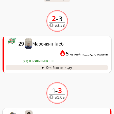
2
-
3
33:58
Марочкин Глеб
29
5
матчей подряд с голами
(+1) В БОЛЬШИНСТВЕ
Кто был на льду
1
-
3
31:03