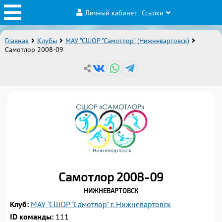
Личный кабинет
Ссылки
Главная
Клубы
МАУ "СШОР "Самотлор" (Нижневартовск)
Самотлор 2008-09
Самотлор 2008-09
Нижневартовск
1
2
3
1
4
2
5
3
6
4
Клуб:
МАУ "СШОР "Самотлор" г. Нижневартовск
4:3
ID команды:
111