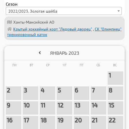
7
5
8
6
9
7
10
8
11
9
12
10
13
11
Сезон
2022/2023. Золотая шайба
14
12
15
13
16
14
17
15
18
16
19
17
20
18
Ханты-Мансийский АО
Крытый хоккейный корт "Ледовый дворец"
,
СК "Олимпиец"
тренировочный каток
21
19
22
20
23
21
24
22
25
23
26
24
27
25
8:0
ЯНВАРЬ 2023
28
26
29
27
30
28
29
30
31
7:2
10:3
7:3
ПН
ВТ
СР
ЧТ
ПТ
СБ
ВС
1
2
3
4
5
6
7
8
9
10
11
12
13
14
15
16
17
18
19
20
21
22