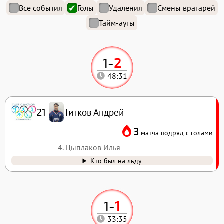
Все события
Голы
Удаления
Смены вратарей
Тайм-ауты
1
-
2
48:31
Титков Андрей
21
3
матча подряд с голами
4. Цыплаков Илья
Кто был на льду
1
-
1
33:35