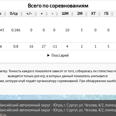
Всего по соревнованиям
р
О/ср
+/-
+
-
ШМ
2М
ХТ
ГБ
143
0.286
0
0
0
10
5
0
0
.6
0.8
16
27
-11
4
2
1
5
Глоссарий
тер. Точность каждого показателя зависит от того, собиралась ли статистика 
выводятся только для игр, в которых данный показатель учитывался.
ке, которую клуб подаёт организатору соревнований. При обнаружении ошибок
нсийский автономный округ - Югра, г. Сургут, ул. Чехова, 4/2, помещ
нсийский автономный округ - Югра, г. Сургут, ул. Чехова, 4/2, помещ
l.ru