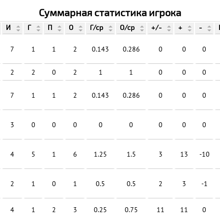
Суммарная статистика игрока
И
Г
П
О
Г/ср
О/ср
+/-
+
-
7
1
1
2
0.143
0.286
0
0
0
2
2
0
2
1
1
0
0
0
7
1
1
2
0.143
0.286
0
0
0
3
0
0
0
0
0
0
0
0
4
5
1
6
1.25
1.5
3
13
-10
2
1
0
1
0.5
0.5
2
3
-1
4
1
2
3
0.25
0.75
11
11
0