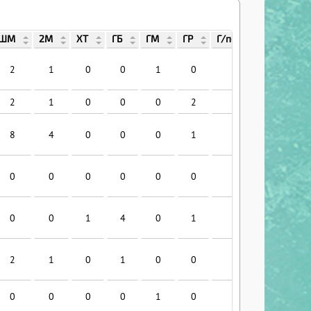
ШМ
2М
ХТ
ГБ
ГМ
ГР
Г/поб
Г/лид
2
1
0
0
1
0
0
0
2
1
0
0
0
2
1
2
8
4
0
0
0
1
0
0
0
0
0
0
0
0
0
0
0
0
1
4
0
1
0
0
2
1
0
1
0
0
0
1
0
0
0
0
1
0
0
0