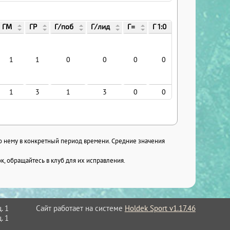
ГМ
ГР
Г/поб
Г/лид
Г=
Г 1:0
Г/хар
Г 
1
1
0
0
0
0
0
1
3
1
3
0
0
0
по нему в конкретный период времени. Средние значения
, обращайтесь в клуб для их исправления.
Сайт работает на системе
Holdek Sport v1.17.46
. 1
. 1