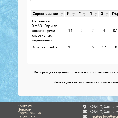
Соревнование
И
Г
П
О
Г/с
Первенство
ХМАО-Югры по
хоккею среди
14
2
2
4
0.
спортивных
учреждений
Золотая шайба
15
9
3
12
0
Информация на данной странице носит справочный харак
Личные данные заполняются согласно заяв
Контакты
628413, Ханты-Ма
Новости
628413, Ханты-Ма
Соревнования
Судейство
ugrahockey@mai